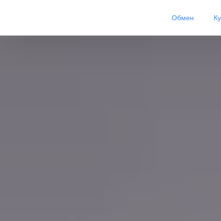
Обмен
К