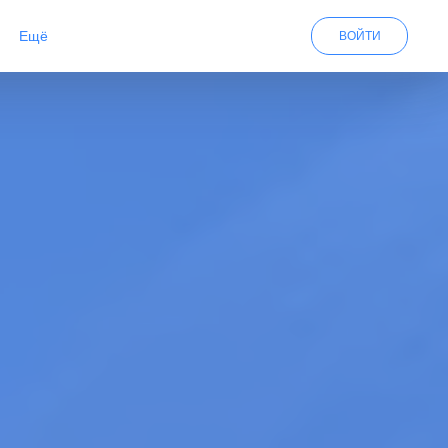
Eщё
ВОЙТИ