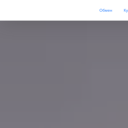
Обмен
К