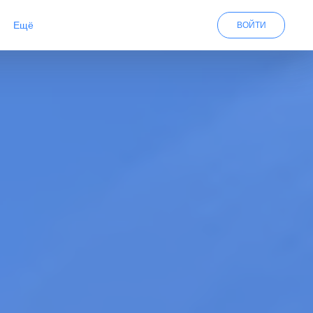
Eщё
ВОЙТИ