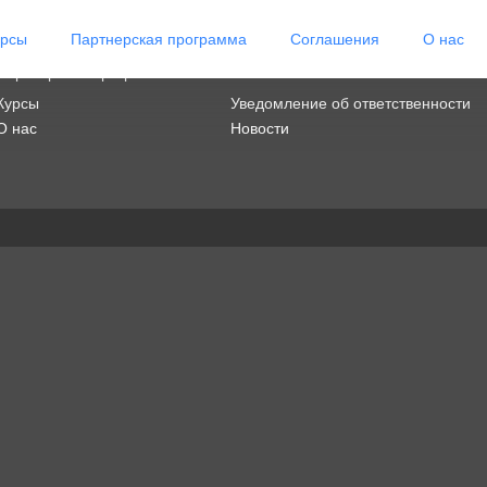
урсы
Партнерская программа
Соглашения
О нас
Бонусная система
Отзывы
Партнерская программа
Соглашение
Курсы
Уведомление об ответственности
О нас
Новости